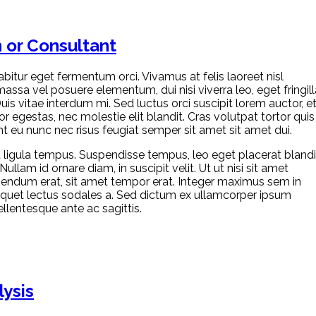
 or Consultant
bitur eget fermentum orci. Vivamus at felis laoreet nisl
sa vel posuere elementum, dui nisi viverra leo, eget fringill
uis vitae interdum mi. Sed luctus orci suscipit lorem auctor, e
 egestas, nec molestie elit blandit. Cras volutpat tortor quis
esent eu nunc nec risus feugiat semper sit amet sit amet dui.
 ligula tempus. Suspendisse tempus, leo eget placerat blandi
Nullam id ornare diam, in suscipit velit. Ut ut nisi sit amet
 bibendum erat, sit amet tempor erat. Integer maximus sem in
aliquet lectus sodales a. Sed dictum ex ullamcorper ipsum
llentesque ante ac sagittis.
lysis