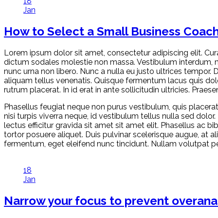
18
Jan
How to Select a Small Business Coach
Lorem ipsum dolor sit amet, consectetur adipiscing elit. Cura
dictum sodales molestie non massa. Vestibulum interdum, mas
nunc urna non libero. Nunc a nulla eu justo ultrices tempor. D
aliquam tellus venenatis. Quisque fermentum lacus quis dolor
rutrum placerat. In id erat in ante sollicitudin ultricies. Pra
Phasellus feugiat neque non purus vestibulum, quis placerat
nisi turpis viverra neque, id vestibulum tellus nulla sed dolor. 
lectus efficitur gravida sit amet sit amet elit. Phasellus ac
tortor posuere aliquet. Duis pulvinar scelerisque augue, at 
fermentum, eget eleifend nunc tincidunt. Nullam volutpat pe
18
Jan
Narrow your focus to prevent overana