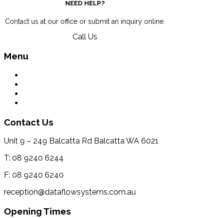
NEED HELP?
Contact us at our office or submit an inquiry online.
Call Us
Menu
What We Do
Environment
Contact Us
Terms & Conditions
Contact Us
Unit 9 – 249 Balcatta Rd Balcatta WA 6021
T: 08 9240 6244
F: 08 9240 6240
reception@dataflowsystems.com.au
Opening Times