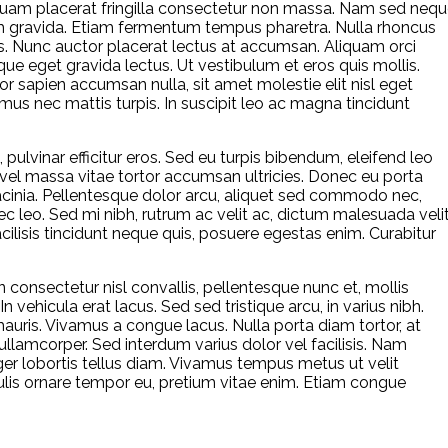
t quam placerat fringilla consectetur non massa. Nam sed neq
dum gravida. Etiam fermentum tempus pharetra. Nulla rhoncus
 Nunc auctor placerat lectus at accumsan. Aliquam orci
ue eget gravida lectus. Ut vestibulum et eros quis mollis.
lor sapien accumsan nulla, sit amet molestie elit nisl eget
amus nec mattis turpis. In suscipit leo ac magna tincidunt
ulvinar efficitur eros. Sed eu turpis bibendum, eleifend leo
m vel massa vitae tortor accumsan ultricies. Donec eu porta
cinia. Pellentesque dolor arcu, aliquet sed commodo nec,
c leo. Sed mi nibh, rutrum ac velit ac, dictum malesuada velit
acilisis tincidunt neque quis, posuere egestas enim. Curabitur
 consectetur nisl convallis, pellentesque nunc et, mollis
 vehicula erat lacus. Sed sed tristique arcu, in varius nibh.
s mauris. Vivamus a congue lacus. Nulla porta diam tortor, at
lamcorper. Sed interdum varius dolor vel facilisis. Nam
teger lobortis tellus diam. Vivamus tempus metus ut velit
culis ornare tempor eu, pretium vitae enim. Etiam congue