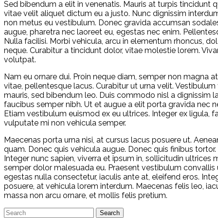
Sed bibendum a elit in venenatis. Mauris at turpis tincidun
vitae velit aliquet dictum eu a justo. Nunc dignissim inter
non metus eu vestibulum. Donec gravida accumsan sodales.
augue, pharetra nec laoreet eu, egestas nec enim. Pellentesq
Nulla facilisi. Morbi vehicula, arcu in elementum rhoncus, do
neque. Curabitur a tincidunt dolor, vitae molestie lorem. Viv
volutpat.
Nam eu ornare dui. Proin neque diam, semper non magna at, p
vitae, pellentesque lacus. Curabitur ut urna velit. Vestibulu
mauris, sed bibendum leo. Duis commodo nisl a dignissim la
faucibus semper nibh. Ut et augue a elit porta gravida nec ne
Etiam vestibulum euismod ex eu ultrices. Integer ex ligula, f
vulputate mi non vehicula semper.
Maecenas porta urna nisi, at cursus lacus posuere ut. Aenean
quam. Donec quis vehicula augue. Donec quis finibus tortor. In
Integer nunc sapien, viverra et ipsum in, sollicitudin ultrice
semper dolor malesuada eu. Praesent vestibulum convallis ul
egestas nulla consectetur, iaculis ante at, eleifend eros. In
posuere, at vehicula lorem interdum. Maecenas felis leo, ia
massa non arcu ornare, et mollis felis pretium.