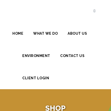
Home
What
We
Do
HOME
WHAT WE DO
ABOUT US
Stationery
Printing
ENVIRONMENT
CONTACT US
Digital
Printing
Integrated
CLIENT LOGIN
Products
Con-
note
Books
SHOP