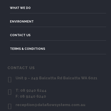
WHAT WE DO
ENVIRONMENT
CONTACT US
TERMS & CONDITIONS
CONTACT US
Unit 9 – 249 Balcatta Rd Balcatta WA 6021
T: 08 9240 6244
F: 08 9240 6240
reception@dataflowsystems.com.au