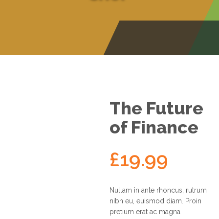
Security
Printing
Cheque
Printing
Design
Work
About
The Future
Us
of Finance
Environment
Contact
£
19.99
Us
Client
Login
Nullam in ante rhoncus, rutrum
nibh eu, euismod diam. Proin
pretium erat ac magna