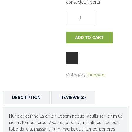
consectetur porta.
The
Future
of
Finance
quantity
ADD TO CART
Category:
Finance
DESCRIPTION
REVIEWS (0)
Nunc eget fringilla dolor. Ut sem neque, iaculis sed enim ut,
iaculis tempus eros. Vivamus bibendum, ante eu faucibus
lobortis, erat massa rutrum mauris, eu ullamcorper eros