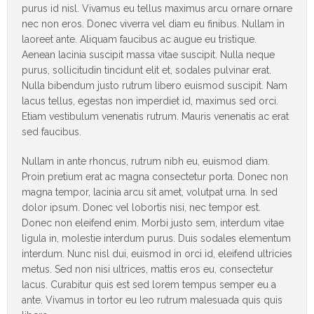
purus id nisl. Vivamus eu tellus maximus arcu ornare ornare
nec non eros. Donec viverra vel diam eu finibus. Nullam in
laoreet ante. Aliquam faucibus ac augue eu tristique.
Aenean lacinia suscipit massa vitae suscipit. Nulla neque
purus, sollicitudin tincidunt elit et, sodales pulvinar erat.
Nulla bibendum justo rutrum libero euismod suscipit. Nam
lacus tellus, egestas non imperdiet id, maximus sed orci.
Etiam vestibulum venenatis rutrum. Mauris venenatis ac erat
sed faucibus.
Nullam in ante rhoncus, rutrum nibh eu, euismod diam.
Proin pretium erat ac magna consectetur porta. Donec non
magna tempor, lacinia arcu sit amet, volutpat urna. In sed
dolor ipsum. Donec vel lobortis nisi, nec tempor est.
Donec non eleifend enim. Morbi justo sem, interdum vitae
ligula in, molestie interdum purus. Duis sodales elementum
interdum. Nunc nisl dui, euismod in orci id, eleifend ultricies
metus. Sed non nisi ultrices, mattis eros eu, consectetur
lacus. Curabitur quis est sed lorem tempus semper eu a
ante. Vivamus in tortor eu leo rutrum malesuada quis quis